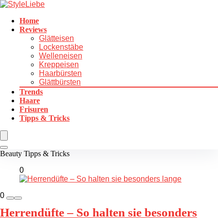
Home
Reviews
Glätteisen
Lockenstäbe
Welleneisen
Kreppeisen
Haarbürsten
Glättbürsten
Trends
Haare
Frisuren
Tipps & Tricks
Beauty Tipps & Tricks
0
0
Herrendüfte – So halten sie besonders