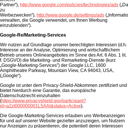
Partner“),
http://www.google.com/policies/technologies/ads
(„Da
zu
Werbezwecken“),
http://www.google.de/settings/ads
(„Informati
verwalten, die Google verwendet, um Ihnen Werbung
einzublenden“).
Google-Re/Marketing-Services
Wir nutzen auf Grundlage unserer berechtigten Interessen (d.h.
Interesse an der Analyse, Optimierung und wirtschaftlichem
Betrieb unseres Onlineangebotes im Sinne des Art. 6 Abs. 1 lit.
f. DSGVO) die Marketing- und Remarketing-Dienste (kurz
„Google-Marketing-Services”) der Google LLC, 1600
Amphitheatre Parkway, Mountain View, CA 94043, USA,
(„Google“).
Google ist unter dem Privacy-Shield-Abkommen zertifiziert und
bietet hierdurch eine Garantie, das europäische
Datenschutzrecht einzuhalten
(
https://www.privacyshield.gov/participant?
id=a2zt000000001L5AAI&status=Active
).
Die Google-Marketing-Services erlauben uns Werbeanzeigen
für und auf unserer Website gezielter anzuzeigen, um Nutzern
nur Anzeigen zu präsentieren, die potentiell deren Interessen