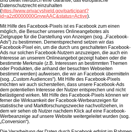
und bietet hierdurch eine Garantie, das europäische
Datenschutzrecht einzuhalten
(
https://www.privacyshield.gov/participant?
id=a2zt0000000GnywAAC&status=Active
).
Mit Hilfe des Facebook-Pixels ist es Facebook zum einen
möglich, die Besucher unseres Onlineangebotes als
Zielgruppe für die Darstellung von Anzeigen (sog. „Facebook-
Ads“) zu bestimmen. Dementsprechend setzen wir das
Facebook-Pixel ein, um die durch uns geschalteten Facebook-
Ads nur solchen Facebook-Nutzern anzuzeigen, die auch ein
Interesse an unserem Onlineangebot gezeigt haben oder die
bestimmte Merkmale (z.B. Interessen an bestimmten Themen
oder Produkten, die anhand der besuchten Webseiten
bestimmt werden) aufweisen, die wir an Facebook übermitteln
(sog. „Custom Audiences“). Mit Hilfe des Facebook-Pixels
möchten wir auch sicherstellen, dass unsere Facebook-Ads
dem potentiellen Interesse der Nutzer entsprechen und nicht
belästigend wirken. Mit Hilfe des Facebook-Pixels können wir
ferner die Wirksamkeit der Facebook-Werbeanzeigen für
statistische und Marktforschungszwecke nachvollziehen, in
dem wir sehen ob Nutzer nachdem Klick auf eine Facebook-
Werbeanzeige auf unsere Website weitergeleitet wurden (sog.
„Conversion“).
Die Verarbeitung der Daten durch Facebook erfolgt im Rahmen