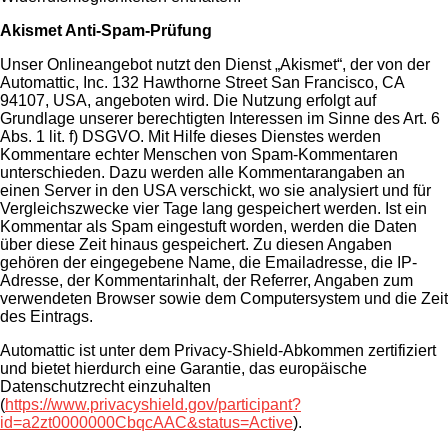
Akismet Anti-Spam-Prüfung
Unser Onlineangebot nutzt den Dienst „Akismet“, der von der
Automattic, Inc. 132 Hawthorne Street San Francisco, CA
94107, USA, angeboten wird. Die Nutzung erfolgt auf
Grundlage unserer berechtigten Interessen im Sinne des Art. 6
Abs. 1 lit. f) DSGVO. Mit Hilfe dieses Dienstes werden
Kommentare echter Menschen von Spam-Kommentaren
unterschieden. Dazu werden alle Kommentarangaben an
einen Server in den USA verschickt, wo sie analysiert und für
Vergleichszwecke vier Tage lang gespeichert werden. Ist ein
Kommentar als Spam eingestuft worden, werden die Daten
über diese Zeit hinaus gespeichert. Zu diesen Angaben
gehören der eingegebene Name, die Emailadresse, die IP-
Adresse, der Kommentarinhalt, der Referrer, Angaben zum
verwendeten Browser sowie dem Computersystem und die Zeit
des Eintrags.
Automattic ist unter dem Privacy-Shield-Abkommen zertifiziert
und bietet hierdurch eine Garantie, das europäische
Datenschutzrecht einzuhalten
(
https://www.privacyshield.gov/participant?
id=a2zt0000000CbqcAAC&status=Active
).