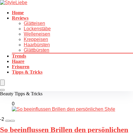
Home
Reviews
Glätteisen
Lockenstäbe
Welleneisen
Kreppeisen
Haarbürsten
Glättbürsten
Trends
Haare
Frisuren
Tipps & Tricks
Beauty Tipps & Tricks
0
-2
So beeinflussen Brillen den persönlichen