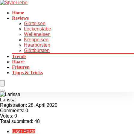
Home
Reviews
Glätteisen
Lockenstäbe
Welleneisen
Kreppeisen
Haarbürsten
Glättbürsten
Trends
Haare
Frisuren
Tipps & Tricks
Larissa
Registration: 28. April 2020
Comments: 0
Votes: 0
Total submitted: 48
User Posts