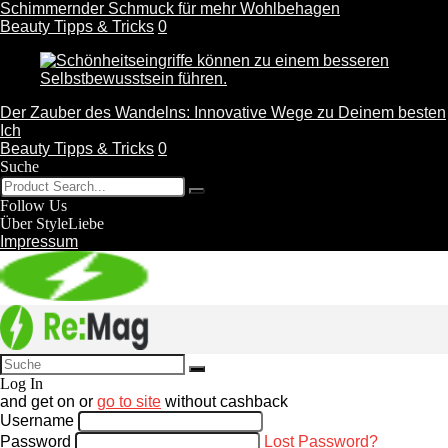
Schimmernder Schmuck für mehr Wohlbehagen
Beauty Tipps & Tricks
0
Der Zauber des Wandelns: Innovative Wege zu Deinem besten
Ich
Beauty Tipps & Tricks
0
Suche
Follow Us
Über StyleLiebe
Impressum
Log In
and get
on
or
go to site
without cashback
Username
Password
Lost Password?