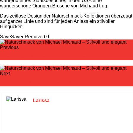
während eines Staatsbesuches in den USA eine
wunderschöne Orangen-Brosche von Michaud trug.
Das zeitlose Design der Naturschmuck-Kollektionen überzeugt
auf ganzer Linie und sind für jeden Anlass ein stilvoller
Hingucker.
Save
Saved
Removed
0
Previous
Second Hand Mode: Nachhaltige Kleidung mit Stil
Next
Das sind die Make-up-Trends im Herbst 2023
Larissa