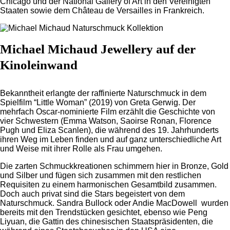
Chicago und der National Gallery of Art in den Vereinigten
Staaten sowie dem Château de Versailles in Frankreich.
Michael Michaud Jewellery auf der
Kinoleinwand
Bekanntheit erlangte der raffinierte Naturschmuck in dem
Spielfilm “Little Woman” (2019) von Greta Gerwig. Der
mehrfach Oscar-nominierte Film erzählt die Geschichte von
vier Schwestern (Emma Watson, Saoirse Ronan, Florence
Pugh und Eliza Scanlen), die während des 19. Jahrhunderts
ihren Weg im Leben finden und auf ganz unterschiedliche Art
und Weise mit ihrer Rolle als Frau umgehen.
Die zarten Schmuckkreationen schimmern hier in Bronze, Gold
und Silber und fügen sich zusammen mit den restlichen
Requisiten zu einem harmonischen Gesamtbild zusammen.
Doch auch privat sind die Stars begeistert von dem
Naturschmuck. Sandra Bullock oder Andie MacDowell wurden
bereits mit den Trendstücken gesichtet, ebenso wie Peng
Liyuan, die Gattin des chinesischen Staatspräsidenten, die