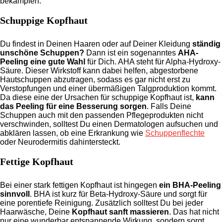
bekämpfen.
Schuppige Kopfhaut
Du findest in Deinen Haaren oder auf Deiner Kleidung
ständig
unschöne Schuppen?
Dann ist ein sogenanntes
AHA-
Peeling eine gute Wahl
für Dich. AHA steht für Alpha-Hydroxy-
Säure. Dieser Wirkstoff kann dabei helfen, abgestorbene
Hautschuppen abzutragen, sodass es gar nicht erst zu
Verstopfungen und einer übermäßigen Talgproduktion kommt.
Da diese eine der Ursachen für schuppige Kopfhaut ist,
kann
das Peeling für eine Besserung sorgen
. Falls Deine
Schuppen auch mit den passenden Pflegeprodukten nicht
verschwinden, solltest Du einen Dermatologen aufsuchen und
abklären lassen, ob eine Erkrankung wie
Schuppenflechte
oder Neurodermitis dahintersteckt.
Fettige Kopfhaut
Bei einer stark fettigen Kopfhaut ist hingegen
ein BHA-Peeling
sinnvoll
. BHA ist kurz für Beta-Hydroxy-Säure und sorgt für
eine porentiefe Reinigung. Zusätzlich solltest Du bei jeder
Haarwäsche, Deine
Kopfhaut sanft massieren
. Das hat nicht
nur eine wunderbar entspannende Wirkung, sondern sorgt