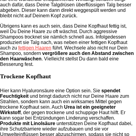
auch dafür, dass Deine Talgdrüsen überflüssigen Talg besser
abgeben. Dieser kann dann direkt weggespült werden und
bleibt nicht auf Deinem Kopf zurück.
Übrigens kann es auch sein, dass Deine Kopfhaut fettig ist,
weil Du Deine Haare zu oft wäschst. Durch aggressive
Shampoos trocknet sie nämlich schnell aus. Infolgedessen
produziert sie Talg nach, was neben einer fettigen Kopfhaut
auch zu
fettigen Haaren
führt. Wechsele also nicht nur Dein
Shampoo, sondern
vergrößere auch den Abstand zwischen
den Haarwäschen
. Vielleicht stellst Du dann bald eine
Besserung fest.
Trockene Kopfhaut
Hier kann Hyaluronsäure eine Option sein. Sie
spendet
Feuchtigkeit
und bringt dadurch nicht nur Deine Haare zum
Strahlen, sondern kann auch ein wirksames Mittel gegen
trockene Kopfhaut sein. Auch
Urea ist ein geeigneter
Wirkstoff
, der gegen trockene und schuppige Haut hilft. Er
kann sogar bei Entzündungen Linderung verschaffen.
Produkte mit Linolsäure
unterstützen Deine Kopfhaut dabei,
ihre Schutzbarriere wieder aufzubauen und sie vor
Umwelteinflüssen besser abzuschirmen, sodass sie nicht so