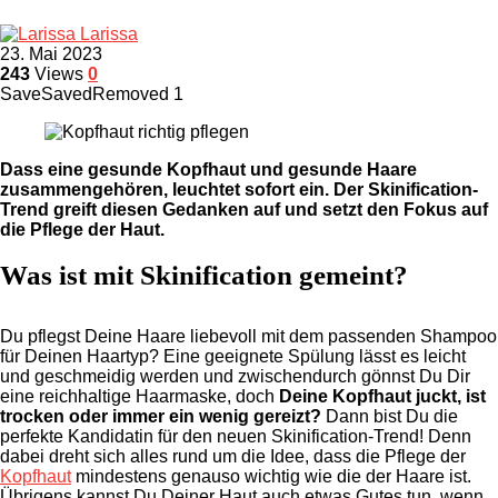
Larissa
23. Mai 2023
243
Views
0
Save
Saved
Removed
1
Dass eine gesunde Kopfhaut und gesunde Haare
zusammengehören, leuchtet sofort ein. Der Skinification-
Trend greift diesen Gedanken auf und setzt den Fokus auf
die Pflege der Haut.
Was ist mit Skinification gemeint?
Du pflegst Deine Haare liebevoll mit dem passenden Shampoo
für Deinen Haartyp? Eine geeignete Spülung lässt es leicht
und geschmeidig werden und zwischendurch gönnst Du Dir
eine reichhaltige Haarmaske, doch
Deine Kopfhaut juckt, ist
trocken oder immer ein wenig gereizt?
Dann bist Du die
perfekte Kandidatin für den neuen Skinification-Trend! Denn
dabei dreht sich alles rund um die Idee, dass die Pflege der
Kopfhaut
mindestens genauso wichtig wie die der Haare ist.
Übrigens kannst Du Deiner Haut auch etwas Gutes tun, wenn