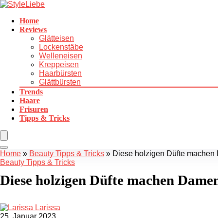
Home
Reviews
Glätteisen
Lockenstäbe
Welleneisen
Kreppeisen
Haarbürsten
Glättbürsten
Trends
Haare
Frisuren
Tipps & Tricks
Home
»
Beauty Tipps & Tricks
»
Diese holzigen Düfte machen 
Beauty Tipps & Tricks
Diese holzigen Düfte machen Damen
Larissa
25. Januar 2023