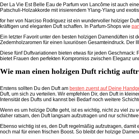
Der La Vie Est Belle Eau de Parfum von Lancôme ist auch eine
Patschuli-Holzakkorde mit irisierendem Ylang-Ylang und exotis
for her von Narciso Rodriguez ist ein wundervoller holziger Du
kräftigen und eleganten Duft schaffen. In Parfum-Shops wie
pa
Ein letzter Favorit unter den besten holzigen Damendüften ist 
Zedernholzaromen für einen luxuriösen Gesamteindruck. Der Illic
Diese fünf Duftvariationen bieten etwas für jeden Geschmack: 
bietet Frauen den perfekten Kompromiss zwischen Eleganz und m
Wie man einen holzigen Duft richtig auft
Erstens sollten Du den Duft am
besten zuerst auf Deine Handg
Duft, um sich zu verteilen. Wir empfehlen Dir, den Duft in kl
Intensität des Dufts und kannst bei Bedarf noch weitere Schic
Wenn es um holzige Düfte geht, ist es wichtig, nicht zu viel 
daher ratsam, den Duft langsam aufzutragen und nur schichtwe
Ebenso wichtig ist es, den Duft regelmäßig aufzutragen, damit 
noch mal für einen frischen Boost. So bleibt der holzige Dame