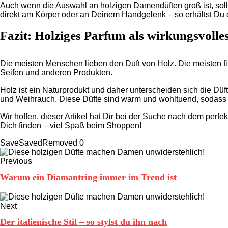
Auch wenn die Auswahl an holzigen Damendüften groß ist, sollt
direkt am Körper oder an Deinem Handgelenk – so erhältst Du d
Fazit: Holziges Parfum als wirkungsvolle
Die meisten Menschen lieben den Duft von Holz. Die meisten 
Seifen und anderen Produkten.
Holz ist ein Naturprodukt und daher unterscheiden sich die Düf
und Weihrauch. Diese Düfte sind warm und wohltuend, sodass
Wir hoffen, dieser Artikel hat Dir bei der Suche nach dem perf
Dich finden – viel Spaß beim Shoppen!
Save
Saved
Removed
0
Previous
Warum ein Diamantring immer im Trend ist
Next
Der italienische Stil – so stylst du ihn nach