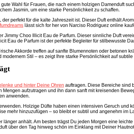
 gute Wahl für Frauen, die nach einem holzigen Damenduft such
chem Jasmin, um eine starke Persönlichkeit zu schaffen.
ft, der perfekt für die kalte Jahreszeit ist. Dieser Duft enthä
rfumdreams
lässt sich for her von Narciso Rodriguez online kauf
der Jimmy Choo Illicit Eau de Parfum. Dieser sinnliche Duft ver
it Eau de Parfum ist der perfekte Begleiter für stilbewusste Da
Frische Akkorde treffen auf sanfte Blumennoten oder betonen kr
odernem Stil – es zeigt Ihre starke Persönlichkeit auf subtile
rägt
elenke und hinter Deine Ohren
auftragen. Diese Bereiche sind 
einen Mengen aufzutragen und ihn dann sanft mit kreisenden Be
hten anwenden.
zu verwenden. Holzige Düfte haben einen intensiven Geruch und 
ise mehr hinzuzufügen – so bleibt er subtil und angenehm im L
er länger anhält. Am besten trägst Du jeden Morgen eine leichte
nduft über den Tag hinweg schön im Einklang mit Deiner Hautnot