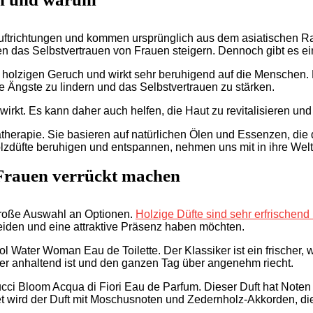
 Duftrichtungen und kommen ursprünglich aus dem asiatischen R
en das Selbstvertrauen von Frauen steigern. Dennoch gibt es ei
holzigen Geruch und wirkt sehr beruhigend auf die Menschen. Es 
 Ängste zu lindern und das Selbstvertrauen zu stärken.
l wirkt. Es kann daher auch helfen, die Haut zu revitalisieren un
omatherapie. Sie basieren auf natürlichen Ölen und Essenzen, d
Holzdüfte beruhigen und entspannen, nehmen uns mit in ihre Wel
e Frauen verrückt machen
große Auswahl an Optionen.
Holzige Düfte sind sehr erfrischend 
kleiden und eine attraktive Präsenz haben möchten.
l Water Woman Eau de Toilette. Der Klassiker ist ein frischer, 
 aber anhaltend ist und den ganzen Tag über angenehm riecht.
 Gucci Bloom Acqua di Fiori Eau de Parfum. Dieser Duft hat Not
 wird der Duft mit Moschusnoten und Zedernholz-Akkorden, die