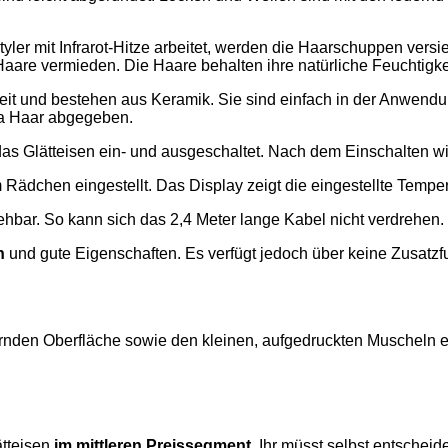
tyler mit Infrarot-Hitze arbeitet, werden die Haarschuppen vers
re vermieden. Die Haare behalten ihre natürliche Feuchtigkeit 
 breit und bestehen aus Keramik. Sie sind einfach in der Anwendu
sa Haar abgegeben.
das Glätteisen ein- und ausgeschaltet. Nach dem Einschalten wi
 Rädchen eingestellt. Das Display zeigt die eingestellte Temper
ehbar. So kann sich das 2,4 Meter lange Kabel nicht verdrehen.
n
und gute Eigenschaften. Es verfügt jedoch über keine Zusatzf
nden Oberfläche sowie den kleinen, aufgedruckten Muscheln etwa
tteisen
im mittleren Preissegment
. Ihr müsst selbst entscheid