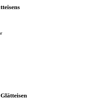
tteisens
ar
Glätteisen