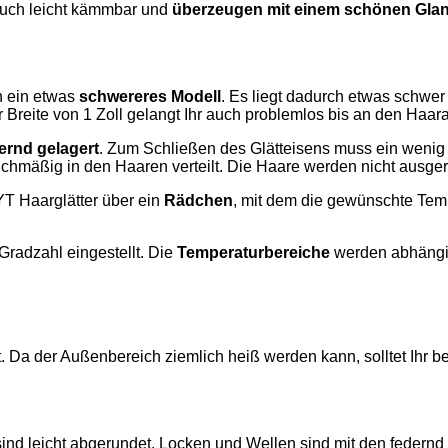
 auch leicht kämmbar und
überzeugen mit einem schönen Gla
n ein etwas
schwereres Modell
. Es liegt dadurch etwas schwer 
 Breite von 1 Zoll gelangt Ihr auch problemlos bis an den Haar
ernd gelagert
. Zum Schließen des Glätteisens muss ein wenig
eichmäßig in den Haaren verteilt. Die Haare werden nicht ausge
T Haarglätter über ein
Rädchen
, mit dem die gewünschte Temp
radzahl eingestellt. Die
Temperaturbereiche
werden abhängi
t. Da der Außenbereich ziemlich heiß werden kann, solltet Ihr b
 sind leicht abgerundet. Locken und Wellen sind mit den feder