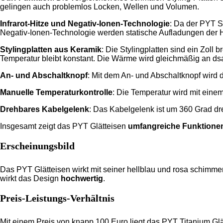
gelingen auch problemlos Locken, Wellen und Volumen.
Infrarot-Hitze und Negativ-Ionen-Technologie
: Da der PYT S
Negativ-Ionen-Technologie werden statische Aufladungen der Haa
Stylingplatten aus Keramik
: Die Stylingplatten sind ein Zoll
Temperatur bleibt konstant. Die Wärme wird gleichmäßig an d
An- und Abschaltknopf
: Mit dem An- und Abschaltknopf wird 
Manuelle Temperaturkontrolle
: Die Temperatur wird mit einem
Drehbares Kabelgelenk
: Das Kabelgelenk ist um 360 Grad dr
Insgesamt zeigt das PYT Glätteisen
umfangreiche Funktione
Erscheinungsbild
Das PYT Glätteisen wirkt mit seiner hellblau und rosa schimmer
wirkt das Design
hochwertig
.
Preis-Leistungs-Verhältnis
Mit einem Preis von knapp 100 Euro liegt das PYT Titanium Glä