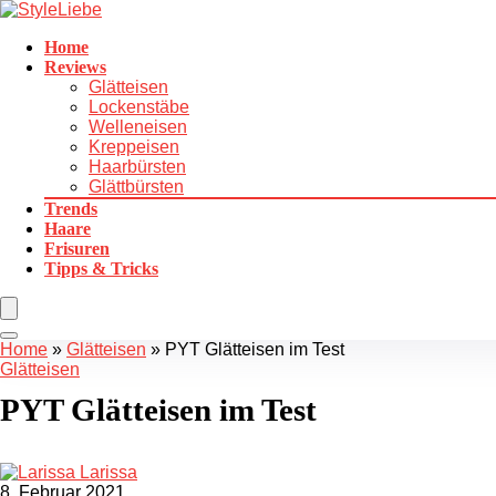
Home
Reviews
Glätteisen
Lockenstäbe
Welleneisen
Kreppeisen
Haarbürsten
Glättbürsten
Trends
Haare
Frisuren
Tipps & Tricks
Home
»
Glätteisen
»
PYT Glätteisen im Test
Glätteisen
PYT Glätteisen im Test
Larissa
8. Februar 2021