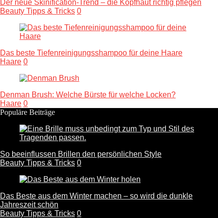
Der neue Skinification-Trend – die Kopfhaut richtig pflegen
Beauty Tipps & Tricks
0
Das beste Tiefenreinigungsshampoo für deine Haare
Haare
0
Denman Brush: Welche Bürste für welche Locken?
Haare
0
Populäre Beiträge
So beeinflussen Brillen den persönlichen Style
Beauty Tipps & Tricks
0
Das Beste aus dem Winter machen – so wird die dunkle
Jahreszeit schön
Beauty Tipps & Tricks
0