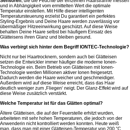
Sensoren
, die die Feuchte der einzelnen Haarsträhne messen
und in Abhängigkeit vom ermittelten Wert die optimale
Temperatur einstellen. Mit Hilfe dieser intelligenten
Temperatursteuerung erzielst Du garantiert ein perfektes
Styling-Ergebnis und Deine Haare werden zuverlässig vor
übermäßiger Hitzeeinwirkung geschützt. Auf diese Weise
behalten Deine Haare selbst bei häufigem Einsatz des
Glätteisens ihren Glanz und bleiben gesund.
Was verbirgt sich hinter dem Begriff IONTEC-Technologie?
Nicht nur bei Haartrocknern, sondern auch bei Glätteisen
setzen die Entwickler immer häufiger die moderne Ionen-
Technologie ein. Beim Betrieb von Glätteisen mit Ionen-
Technologie werden Millionen aktiver Ionen freigesetzt.
Dadurch werden die Haare weicher und geschmeidiger.
Außerdem wird auf diese Weise erreicht, dass das Haar
deutlich weniger zum ‚Fliegen‘ neigt. Der Glanz-Effekt wird auf
diese Weise zusätzlich verstärkt.
Welche Temperatur ist für das Glätten optimal?
Ältere Glätteisen, die auf der Feuerstelle erhitzt wurden,
arbeiteten mit sehr hohen Temperaturen, die jedoch von der
Anwenderin nicht kontrolliert werden konnten. Heute weiß
man, dass man mit einer Glätteisen-Temperatur von 200 °C