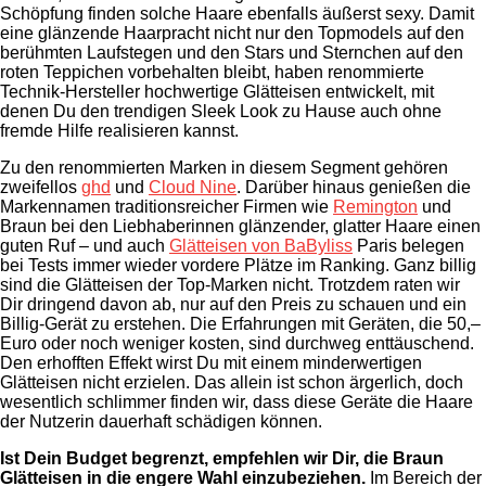
Schöpfung finden solche Haare ebenfalls äußerst sexy. Damit
eine glänzende Haarpracht nicht nur den Topmodels auf den
berühmten Laufstegen und den Stars und Sternchen auf den
roten Teppichen vorbehalten bleibt, haben renommierte
Technik-Hersteller hochwertige Glätteisen entwickelt, mit
denen Du den trendigen Sleek Look zu Hause auch ohne
fremde Hilfe realisieren kannst.
Zu den renommierten Marken in diesem Segment gehören
zweifellos
ghd
und
Cloud Nine
. Darüber hinaus genießen die
Markennamen traditionsreicher Firmen wie
Remington
und
Braun bei den Liebhaberinnen glänzender, glatter Haare einen
guten Ruf – und auch
Glätteisen von BaByliss
Paris belegen
bei Tests immer wieder vordere Plätze im Ranking. Ganz billig
sind die Glätteisen der Top-Marken nicht. Trotzdem raten wir
Dir dringend davon ab, nur auf den Preis zu schauen und ein
Billig-Gerät zu erstehen. Die Erfahrungen mit Geräten, die 50,–
Euro oder noch weniger kosten, sind durchweg enttäuschend.
Den erhofften Effekt wirst Du mit einem minderwertigen
Glätteisen nicht erzielen. Das allein ist schon ärgerlich, doch
wesentlich schlimmer finden wir, dass diese Geräte die Haare
der Nutzerin dauerhaft schädigen können.
Ist Dein Budget begrenzt, empfehlen wir Dir, die Braun
Glätteisen in die engere Wahl einzubeziehen.
Im Bereich der