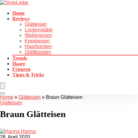
Home
Reviews
Glätteisen
Lockenstäbe
Welleneisen
Kreppeisen
Haarbürsten
Glättbürsten
Trends
Haare
Frisuren
Tipps & Tricks
Home
»
Glätteisen
»
Braun Glätteisen
Glätteisen
Braun Glätteisen
Hanna
28. April 2020