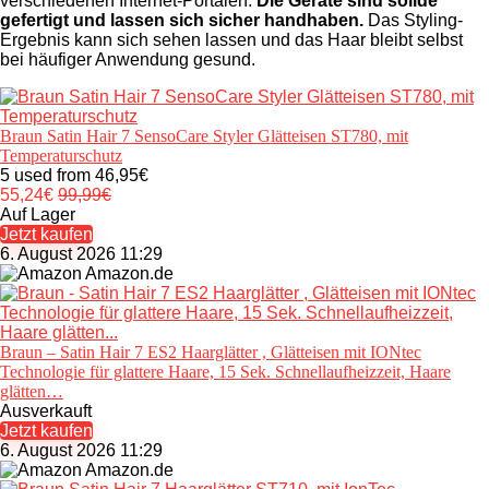
verschiedenen Internet-Portalen.
Die Geräte sind solide
gefertigt und lassen sich sicher handhaben.
Das Styling-
Ergebnis kann sich sehen lassen und das Haar bleibt selbst
bei häufiger Anwendung gesund.
Braun Satin Hair 7 SensoCare Styler Glätteisen ST780, mit
Temperaturschutz
5 used from 46,95€
55,24
€
99,99
€
Auf Lager
Jetzt kaufen
6. August 2026 11:29
Amazon.de
Braun – Satin Hair 7 ES2 Haarglätter , Glätteisen mit IONtec
Technologie für glattere Haare, 15 Sek. Schnellaufheizzeit, Haare
glätten…
Ausverkauft
Jetzt kaufen
6. August 2026 11:29
Amazon.de