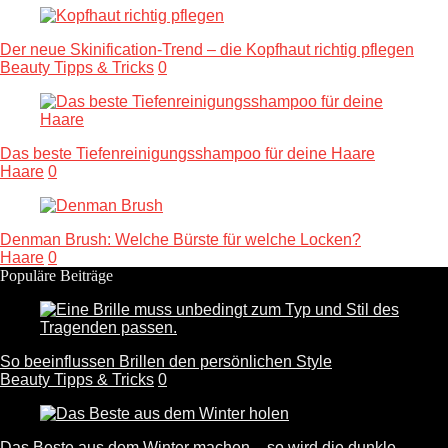
Der neue Skinification-Trend – die Kopfhaut richtig pflegen
Beauty Tipps & Tricks
0
Das beste Tiefenreinigungsshampoo für deine Haare
Haare
0
Denman Brush: Welche Bürste für welche Locken?
Haare
0
Populäre Beiträge
So beeinflussen Brillen den persönlichen Style
Beauty Tipps & Tricks
0
Das Beste aus dem Winter machen – so wird die dunkle