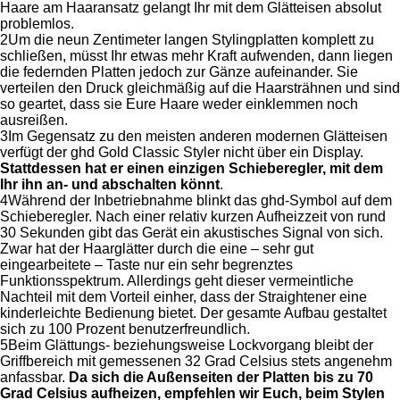
Haare am Haaransatz gelangt Ihr mit dem Glätteisen absolut
problemlos.
2
Um die neun Zentimeter langen Stylingplatten komplett zu
schließen, müsst Ihr etwas mehr Kraft aufwenden, dann liegen
die federnden Platten jedoch zur Gänze aufeinander. Sie
verteilen den Druck gleichmäßig auf die Haarsträhnen und sind
so geartet, dass sie Eure Haare weder einklemmen noch
ausreißen.
3
Im Gegensatz zu den meisten anderen modernen Glätteisen
verfügt der ghd Gold Classic Styler nicht über ein Display.
Stattdessen hat er einen einzigen Schieberegler, mit dem
Ihr ihn an- und abschalten könnt
.
4
Während der Inbetriebnahme blinkt das ghd-Symbol auf dem
Schieberegler. Nach einer relativ kurzen Aufheizzeit von rund
30 Sekunden gibt das Gerät ein akustisches Signal von sich.
Zwar hat der Haarglätter durch die eine – sehr gut
eingearbeitete – Taste nur ein sehr begrenztes
Funktionsspektrum. Allerdings geht dieser vermeintliche
Nachteil mit dem Vorteil einher, dass der Straightener eine
kinderleichte Bedienung bietet. Der gesamte Aufbau gestaltet
sich zu 100 Prozent benutzerfreundlich.
5
Beim Glättungs- beziehungsweise Lockvorgang bleibt der
Griffbereich mit gemessenen 32 Grad Celsius stets angenehm
anfassbar.
Da sich die Außenseiten der Platten bis zu 70
Grad Celsius aufheizen, empfehlen wir Euch, beim Stylen