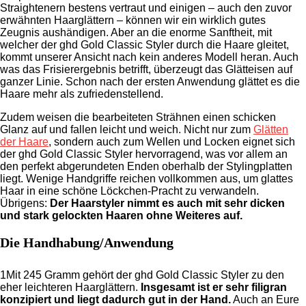
Straightenern bestens vertraut und einigen – auch den zuvor
erwähnten Haarglättern – können wir ein wirklich gutes
Zeugnis aushändigen. Aber an die enorme Sanftheit, mit
welcher der ghd Gold Classic Styler durch die Haare gleitet,
kommt unserer Ansicht nach kein anderes Modell heran. Auch
was das Frisierergebnis betrifft, überzeugt das Glätteisen auf
ganzer Linie. Schon nach der ersten Anwendung glättet es die
Haare mehr als zufriedenstellend.
Zudem weisen die bearbeiteten Strähnen einen schicken
Glanz auf und fallen leicht und weich. Nicht nur zum
Glätten
der Haare
, sondern auch zum Wellen und Locken eignet sich
der ghd Gold Classic Styler hervorragend, was vor allem an
den perfekt abgerundeten Enden oberhalb der Stylingplatten
liegt. Wenige Handgriffe reichen vollkommen aus, um glattes
Haar in eine schöne Löckchen-Pracht zu verwandeln.
Übrigens:
Der Haarstyler nimmt es auch mit sehr dicken
und stark gelockten Haaren ohne Weiteres auf.
Die Handhabung/Anwendung
1
Mit 245 Gramm gehört der ghd Gold Classic Styler zu den
eher leichteren Haarglättern.
Insgesamt ist er sehr filigran
konzipiert und liegt dadurch gut in der Hand.
Auch an Eure