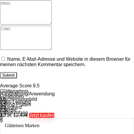
Name, E-Mail-Adresse und Website in diesem Browser für
meinen nächsten Kommentar speichern.
Average Score
9.5
Glättergebnis
Handhabung/Anwendung
Funktionen
10
Erscheinungsbild
9.5
Preis-Leistung
9.5
Styling-Platten
10
Haarglanz
8.5
Energie
9.5
Lieferumfang
10
4,79€
12,49€
Jetzt kaufen
9
9
Glätteisen Marken