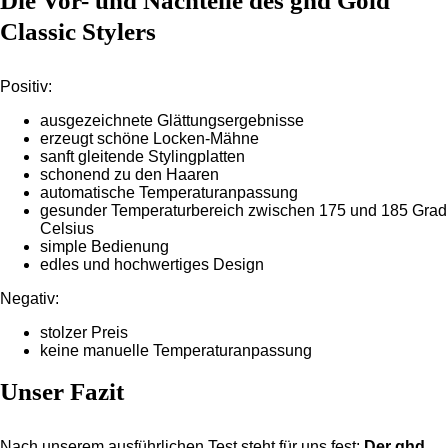
Die Vor- und Nachteile des ghd Gold
Classic Stylers
Positiv:
ausgezeichnete Glättungsergebnisse
erzeugt schöne Locken-Mähne
sanft gleitende Stylingplatten
schonend zu den Haaren
automatische Temperaturanpassung
gesunder Temperaturbereich zwischen 175 und 185 Grad
Celsius
simple Bedienung
edles und hochwertiges Design
Negativ:
stolzer Preis
keine manuelle Temperaturanpassung
Unser Fazit
Nach unserem ausführlichen Test steht für uns fest:
Der ghd