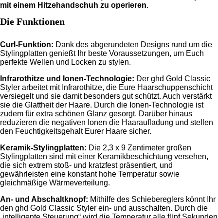
mit einem Hitzehandschuh zu operieren
.
Die Funktionen
Curl-Funktion:
Dank des abgerundeten Designs rund um die
Stylingplatten genießt Ihr beste Voraussetzungen, um Euch
perfekte Wellen und Locken zu stylen.
Infrarothitze und Ionen-Technologie:
Der ghd Gold Classic
Styler arbeitet mit Infrarothitze, die Eure Haarschuppenschicht
versiegelt und sie damit besonders gut schützt. Auch verstärkt
sie die Glattheit der Haare. Durch die Ionen-Technologie ist
zudem für extra schönen Glanz gesorgt. Darüber hinaus
reduzieren die negativen Ionen die Haaraufladung und stellen
den Feuchtigkeitsgehalt Eurer Haare sicher.
Keramik-Stylingplatten:
Die 2,3 x 9 Zentimeter großen
Stylingplatten sind mit einer Keramikbeschichtung versehen,
die sich extrem stoß- und kratzfest präsentiert, und
gewährleisten eine konstant hohe Temperatur sowie
gleichmäßige Wärmeverteilung.
An- und Abschaltknopf:
Mithilfe des Schiebereglers könnt Ihr
den ghd Gold Classic Styler ein- und ausschalten. Durch die
„intelligente Steuerung“ wird die Temperatur alle fünf Sekunden