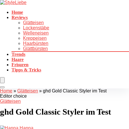
Home
Reviews
Glätteisen
Lockenstäbe
Welleneisen
Kreppeisen
Haarbürsten
Glättbürsten
Trends
Haare
Frisuren
Tipps & Tricks
Home
»
Glätteisen
»
ghd Gold Classic Styler im Test
Editor choice
Glätteisen
ghd Gold Classic Styler im Test
Hanna