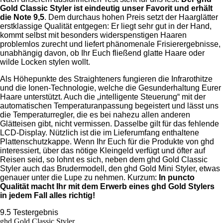
Gold Classic Styler ist eindeutig unser Favorit und erhält
die Note 9,5
. Dem durchaus hohen Preis setzt der Haarglätter
erstklassige Qualität entgegen: Er liegt sehr gut in der Hand,
kommt selbst mit besonders widerspenstigen Haaren
problemlos zurecht und liefert phänomenale Frisierergebnisse,
unabhängig davon, ob Ihr Euch fließend glatte Haare oder
wilde Locken stylen wollt.
Als Höhepunkte des Straighteners fungieren die Infrarothitze
und die Ionen-Technologie, welche die Gesunderhaltung Eurer
Haare unterstützt. Auch die „intelligente Steuerung“ mit der
automatischen Temperaturanpassung begeistert und lässt uns
die Temperaturregler, die es bei nahezu allen anderen
Glätteisen gibt, nicht vermissen. Dasselbe gilt für das fehlende
LCD-Display. Nützlich ist die im Lieferumfang enthaltene
Plattenschutzkappe. Wenn Ihr Euch für die Produkte von ghd
interessiert, über das nötige Kleingeld verfügt und öfter auf
Reisen seid, so lohnt es sich, neben dem ghd Gold Classic
Styler auch das Brudermodell, den ghd Gold Mini Styler, etwas
genauer unter die Lupe zu nehmen. Kurzum:
In puncto
Qualität macht Ihr mit dem Erwerb eines ghd Gold Stylers
in jedem Fall alles richtig!
9.5
Testergebnis
ghd Gold Classic Styler