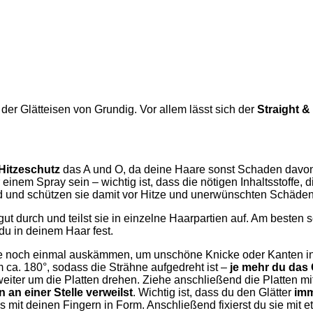
 der Glätteisen von Grundig. Vor allem lässt sich der
Straight &
Hitzeschutz
das A und O, da deine Haare sonst Schaden davont
inem Spray sein – wichtig ist, dass die nötigen Inhaltsstoffe, 
d und schützen sie damit vor Hitze und unerwünschten Schäden
gut durch und teilst sie in einzelne Haarpartien auf. Am besten 
 du in deinem Haar fest.
rtie noch einmal auskämmen, um unschöne Knicke oder Kanten in
 ca. 180°, sodass die Strähne aufgedreht ist –
je mehr du das 
iter um die Platten drehen. Ziehe anschließend die Platten mi
 an einer Stelle verweilst
. Wichtig ist, dass du den Glätter
imm
 mit deinen Fingern in Form. Anschließend fixierst du sie mit et