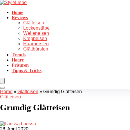
Home
Reviews
Glätteisen
Lockenstäbe
Welleneisen
Kreppeisen
Haarbürsten
Glättbürsten
Trends
Haare
Frisuren
Tipps & Tricks
Home
»
Glätteisen
»
Grundig Glätteisen
Glätteisen
Grundig Glätteisen
Larissa
28. April 2020