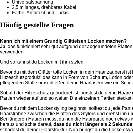
Universalspannung
2,5 m langes, drehbares Kabel
Farbe: Anthrazit und Türkis
Häufig gestellte Fragen
Kann ich mit einem Grundig Glätteisen Locken machen?
Ja
, das funktioniert sehr gut aufgrund der abgerundeten Platten
verwenden.
Und so kannst du Locken mit ihm stylen:
Bevor du mit dem Glätter tolle Locken in dein Haar zauberst ist
Hitzeschutzprodukt, das kann in Form von Schaum, Lotion oder e
pflegenden Stoffe umschließen deine Haarfasern wie ein Schil
Sobald der Hitzeschutz getrocknet ist, bürstest du deine Haare 
Partien wieder auf und so weiter. Die einzelnen Partien steckst
Bevor du mit dem Lockenstyling beginnst, solltest du jede Pa
Haarsträhne zwischen die Platten des Stylers und drehst ihn um
Bei längeren Haaren musst du nun die Haarpartie noch etwas we
heraus und achte darauf,
dass du nicht länger als 2 Sekunden
schadest du deiner Haarstruktur. Nun bringst du die Locke etwas