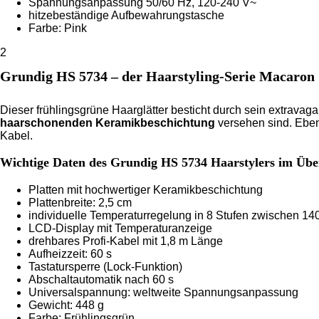
Spannungsanpassung 50/60 Hz, 120-240 V~
hitzebeständige Aufbewahrungstasche
Farbe: Pink
2
Grundig HS 5734 – der Haarstyling-Serie Macaron
Dieser frühlingsgrüne Haarglätter besticht durch sein extravaga
haarschonenden Keramikbeschichtung
versehen sind. Eben
Kabel.
Wichtige Daten des Grundig HS 5734 Haarstylers im Übe
Platten mit hochwertiger Keramikbeschichtung
Plattenbreite: 2,5 cm
individuelle Temperaturregelung in 8 Stufen zwischen 14
LCD-Display mit Temperaturanzeige
drehbares Profi-Kabel mit 1,8 m Länge
Aufheizzeit: 60 s
Tastatursperre (Lock-Funktion)
Abschaltautomatik nach 60 s
Universalspannung: weltweite Spannungsanpassung
Gewicht: 448 g
Farbe: Frühlingsgrün