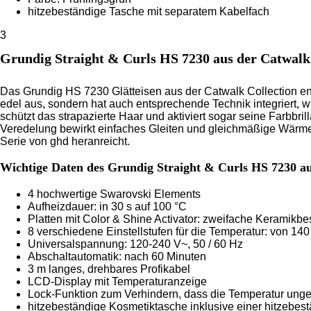
hitzebeständige Tasche mit separatem Kabelfach
3
Grundig Straight & Curls HS 7230 aus der Catwalk
Das Grundig HS 7230 Glätteisen aus der Catwalk Collection ent
edel aus, sondern hat auch entsprechende Technik integriert, w
schützt das strapazierte Haar und aktiviert sogar seine Farbbril
Veredelung bewirkt einfaches Gleiten und gleichmäßige Wärmev
Serie von ghd heranreicht.
Wichtige Daten des Grundig Straight & Curls HS 7230 au
4 hochwertige Swarovski Elements
Aufheizdauer: in 30 s auf 100 °C
Platten mit Color & Shine Activator: zweifache Keramikb
8 verschiedene Einstellstufen für die Temperatur: von 140
Universalspannung: 120-240 V~, 50 / 60 Hz
Abschaltautomatik: nach 60 Minuten
3 m langes, drehbares Profikabel
LCD-Display mit Temperaturanzeige
Lock-Funktion zum Verhindern, dass die Temperatur ungewo
hitzebeständige Kosmetiktasche inklusive einer hitzebes