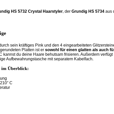
undig HS 5732 Crystal Haarstyler
, der
Grundig HS 5734
aus d
ige
durch sein kräftiges Pink und den 4 eingearbeiteten Glitzerstei
erundeten Platten ist er
sowohl für einen glatten als auch f
0°C kannst du deine Haare behutsam frisieren. Außerdem verfüg
ndige Aufbewahrungstasche mit separatem Kabelfach.
 im Überblick:
tung
 210° C
eratur