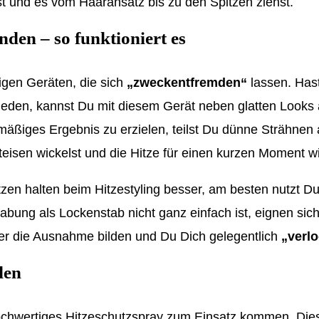
st und es vom Haaransatz bis zu den Spitzen ziehst.
den – so funktioniert es
igen Geräten, die sich
„zweckentfremden“
lassen. Hast
eden, kannst Du mit diesem Gerät neben glatten Looks 
äßiges Ergebnis zu erzielen, teilst Du dünne Strähnen a
eisen wickelst und die Hitze für einen kurzen Moment wi
tzen halten beim Hitzestyling besser, am besten nutzt Du
ung als Lockenstab nicht ganz einfach ist, eignen sich
her die Ausnahme bilden und Du Dich gelegentlich
„verl
den
 hochwertiges Hitzeschutzspray zum Einsatz kommen. Dies