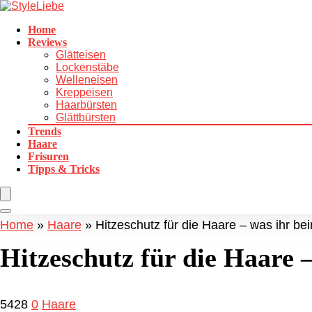
Home
Reviews
Glätteisen
Lockenstäbe
Welleneisen
Kreppeisen
Haarbürsten
Glättbürsten
Trends
Haare
Frisuren
Tipps & Tricks
Home
»
Haare
»
Hitzeschutz für die Haare – was ihr bei
Hitzeschutz für die Haare –
5428
0
Haare