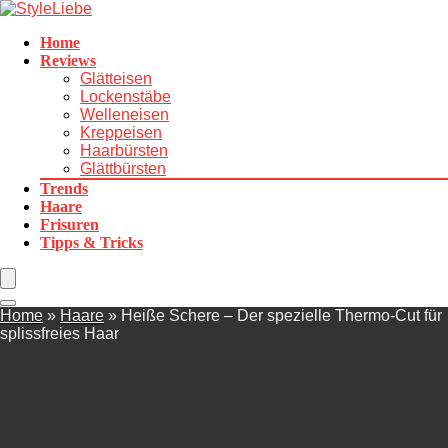
Home
Reviews
Glätteisen
Lockenstäbe
Welleneisen
Kreppeisen
Haarbürsten
Glättbürsten
Trends
Haare
Frisuren
Tipps & Tricks
Home
»
Haare
»
Heiße Schere – Der spezielle Thermo-Cut für
splissfreies Haar