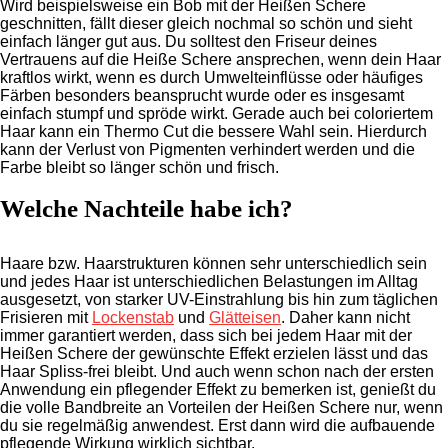
Wird beispielsweise ein Bob mit der Heißen Schere
geschnitten, fällt dieser gleich nochmal so schön und sieht
einfach länger gut aus. Du solltest den Friseur deines
Vertrauens auf die Heiße Schere ansprechen, wenn dein Haar
kraftlos wirkt, wenn es durch Umwelteinflüsse oder häufiges
Färben besonders beansprucht wurde oder es insgesamt
einfach stumpf und spröde wirkt. Gerade auch bei coloriertem
Haar kann ein Thermo Cut die bessere Wahl sein. Hierdurch
kann der Verlust von Pigmenten verhindert werden und die
Farbe bleibt so länger schön und frisch.
Welche Nachteile habe ich?
Haare bzw. Haarstrukturen können sehr unterschiedlich sein
und jedes Haar ist unterschiedlichen Belastungen im Alltag
ausgesetzt, von starker UV-Einstrahlung bis hin zum täglichen
Frisieren mit
Lockenstab
und
Glätteisen
. Daher kann nicht
immer garantiert werden, dass sich bei jedem Haar mit der
Heißen Schere der gewünschte Effekt erzielen lässt und das
Haar Spliss-frei bleibt. Und auch wenn schon nach der ersten
Anwendung ein pflegender Effekt zu bemerken ist, genießt du
die volle Bandbreite an Vorteilen der Heißen Schere nur, wenn
du sie regelmäßig anwendest. Erst dann wird die aufbauende
pflegende Wirkung wirklich sichtbar.