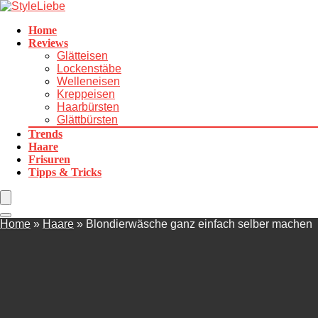
Home
Reviews
Glätteisen
Lockenstäbe
Welleneisen
Kreppeisen
Haarbürsten
Glättbürsten
Trends
Haare
Frisuren
Tipps & Tricks
Home
»
Haare
»
Blondierwäsche ganz einfach selber machen