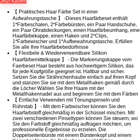
Jetzt kaufen
【 Praktisches Haar Färbe Set in einer
Aufwahrungstasche 】 -Dieses Haarfärbeset enthält
1*Färbeschalen, 2*Färbebürsten, ein Paar Handschuhe,
ein Paar Ohrabdeckungen, einen Haarfärbeumhang, eine
Haarfärbekappe, einen Haken und 2*Clips,
1*Farbewischer und 1*Aufbewahrungstasche. Erfüllen
Sie alle Ihre Haarfärbebedürfnisse
【 Flexibele & Wiederverwendbare Silikon
Haarfärbemittelkappe 】 - Die Markierungskappe vom
Faerbeset Haar besteht aus hochwertigem Silikon, das
für jede Kopfgröße geeignet ist. Haltbar und sicher.
Setzen Sie die Strähnchenhaube einfach auf Ihren Kopf
und stanzen Sie sie mit dem Metallhaken gemäß durch
die Löcher Wählen Sie Ihre Haare mit der
Metallhakennadel aus und beginnen Sie mit dem Färben
【 Einfache Verwenden mit Tönungspinseln und
Rührstab 】 - Mit dem Farbwischer können Sie den
Haarfarbstoff gleichmäßig in der Schüssel mischen. Mit
zwei verschiedenen Pinseltypen können Sie steuern, wo
Sie den Farbstoff gleichmäßig auftragen möchten, um
professionelle Ergebnisse zu erzielen. Die
Doppelseitenbürste mit einem Bürstenkopf und einem