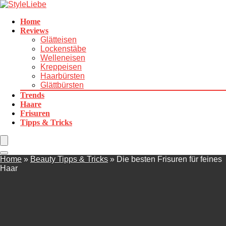
Home
Reviews
Glätteisen
Lockenstäbe
Welleneisen
Kreppeisen
Haarbürsten
Glättbürsten
Trends
Haare
Frisuren
Tipps & Tricks
Home
»
Beauty Tipps & Tricks
»
Die besten Frisuren für feines
Haar