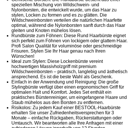
speziellen Mischung von Wildschwein- und
Nylonborsten, die entwickelt wurde, um das Haar zu
stylen, Locken zu formen und es zu glätten. Die
Wildschweinborsten verteilen die natürlichen Haarfette
optimal, während die Nylonborsten sanft durch das Haar
gleiten und Knoten mühelos lösen.
Rundbürste zum Föhnen: Diese Rund Haarbürste eignet
sich perfekt zum Föhnen von lockigem oder glattem Haar.
Profi Salon Qualität für voluminöse oder geschmeidige
Frisuren. Stylen Sie Ihr Haar genau nach Ihren
Wünschen!
Ideal zum Stylen: Diese Lockenbürste vereint
hochwertigen Massivholzgriff mit premium
Wildschweinborsten – praktisch, langlebig und ästhetisch
ansprechend. Es ist die beste Wahl als Geschenk.
Einfach in der Anwendung und Reinigung: Die große
Stylingbürste verfügt über einen ergonomischen Griff für
optimalen Halt und Komfort. Jedes Set enthält ein
praktisches Bürstenreiniger, um eingefangene Haare und
Staub mühelos aus den Borsten zu entfernen.
Risikolos: Zu jedem Kauf einer BESTOOL-Haarbürste
erhalten Sie unser Zufriedenheitsversprechen für 3
Monate – einfache Rückgaben, Rückerstattungen oder
Umtausch. Wir beantworten alle Ihre Anfragen mit einer