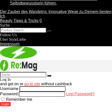
Der Zauber des Wandelns: Innovative Wege zu Deinem besten
Ich
Beauty Tipps & Tricks
0
Suche
Follow Us
Über StyleLiebe
Impressum
Log In
and get
on
or
go to site
without cashback
Username
Password
Lost Password?
Remember me
Login