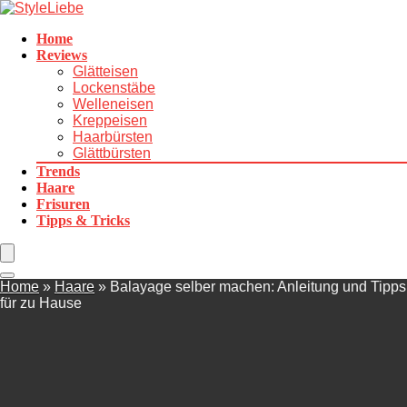
Home
Reviews
Glätteisen
Lockenstäbe
Welleneisen
Kreppeisen
Haarbürsten
Glättbürsten
Trends
Haare
Frisuren
Tipps & Tricks
Home
»
Haare
»
Balayage selber machen: Anleitung und Tipps
für zu Hause