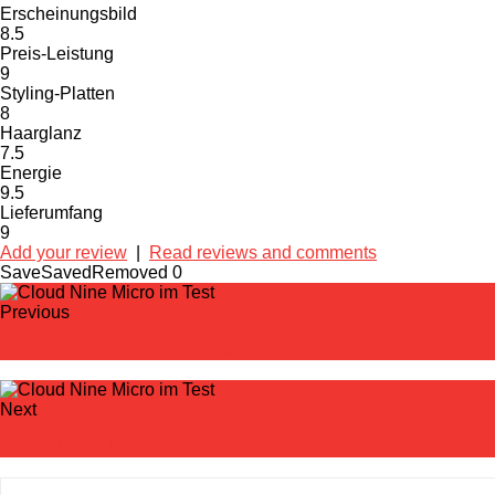
Erscheinungsbild
8.5
Preis-Leistung
9
Styling-Platten
8
Haarglanz
7.5
Energie
9.5
Lieferumfang
9
Add your review
|
Read reviews and comments
Save
Saved
Removed
0
Previous
Trendige Frisuren mit dem Glätteisen
Next
Cloud Nine Touch im Test