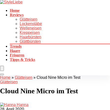
Home
Reviews
Glätteisen
Lockenstäbe
Welleneisen
Kreppeisen
Haarbürsten
Glättbürsten
Trends
Haare
Frisuren
Tipps & Tricks
Home
»
Glätteisen
»
Cloud Nine Micro im Test
Glätteisen
Cloud Nine Micro im Test
Hanna
28. April 2020