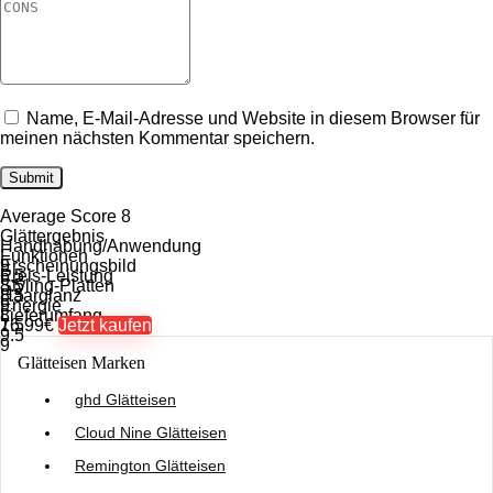
Name, E-Mail-Adresse und Website in diesem Browser für
meinen nächsten Kommentar speichern.
Average Score
8
Glättergebnis
Handhabung/Anwendung
Funktionen
9
Erscheinungsbild
6.5
Preis-Leistung
8.5
Styling-Platten
8.5
Haarglanz
9
Energie
8
Lieferumfang
7.5
16,99€
Jetzt kaufen
9.5
9
Glätteisen Marken
ghd Glätteisen
Cloud Nine Glätteisen
Remington Glätteisen