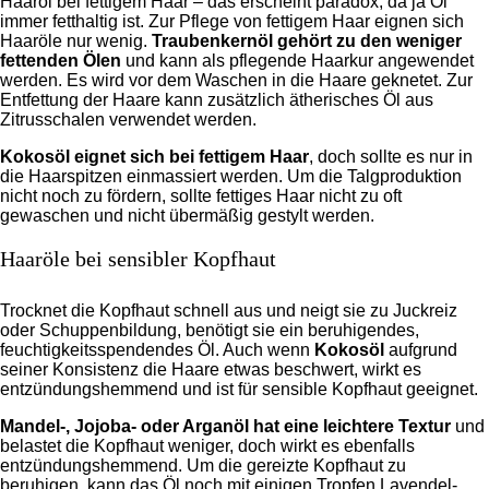
Haaröl bei fettigem Haar – das erscheint paradox, da ja Öl
immer fetthaltig ist. Zur Pflege von fettigem Haar eignen sich
Haaröle nur wenig.
Traubenkernöl gehört zu den weniger
fettenden Ölen
und kann als pflegende Haarkur angewendet
werden. Es wird vor dem Waschen in die Haare geknetet. Zur
Entfettung der Haare kann zusätzlich ätherisches Öl aus
Zitrusschalen verwendet werden.
Kokosöl eignet sich bei fettigem Haar
, doch sollte es nur in
die Haarspitzen einmassiert werden. Um die Talgproduktion
nicht noch zu fördern, sollte fettiges Haar nicht zu oft
gewaschen und nicht übermäßig gestylt werden.
Haaröle bei sensibler Kopfhaut
Trocknet die Kopfhaut schnell aus und neigt sie zu Juckreiz
oder Schuppenbildung, benötigt sie ein beruhigendes,
feuchtigkeitsspendendes Öl. Auch wenn
Kokosöl
aufgrund
seiner Konsistenz die Haare etwas beschwert, wirkt es
entzündungshemmend und ist für sensible Kopfhaut geeignet.
Mandel-, Jojoba- oder Arganöl hat eine leichtere Textur
und
belastet die Kopfhaut weniger, doch wirkt es ebenfalls
entzündungshemmend. Um die gereizte Kopfhaut zu
beruhigen, kann das Öl noch mit einigen Tropfen Lavendel-