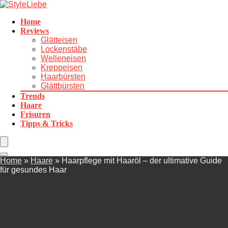
Home
Reviews
Glätteisen
Lockenstäbe
Welleneisen
Kreppeisen
Haarbürsten
Glättbürsten
Trends
Haare
Frisuren
Tipps & Tricks
Home
»
Haare
»
Haarpflege mit Haaröl – der ultimative Guide
für gesundes Haar