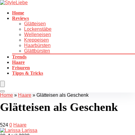
Home
Reviews
Glätteisen
Lockenstäbe
Welleneisen
Kreppeisen
Haarbürsten
Glättbürsten
Trends
Haare
Frisuren
Tipps & Tricks
Home
»
Haare
»
Glätteisen als Geschenk
Glätteisen als Geschenk
524
0
Haare
Larissa