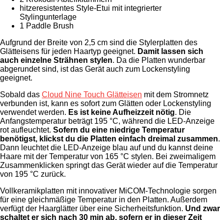
hitzeresistentes Style-Etui mit integrierter
Stylingunterlage
1 Paddle Brush
Aufgrund der Breite von 2,5 cm sind die Stylerplatten des
Glätteisens für jeden Haartyp geeignet.
Damit lassen sich
auch einzelne Strähnen stylen
. Da die Platten wunderbar
abgerundet sind, ist das Gerät auch zum Lockenstyling
geeignet.
Sobald das
Cloud Nine Touch Glätteisen
mit dem Stromnetz
verbunden ist, kann es sofort zum Glätten oder Lockenstyling
verwendet werden.
Es ist keine Aufheizzeit nötig
. Die
Anfangstemperatur beträgt 195 °C, während die LED-Anzeige
rot aufleuchtet.
Sofern du eine niedrige Temperatur
benötigst, klickst du die Platten einfach dreimal zusammen
.
Dann leuchtet die LED-Anzeige blau auf und du kannst deine
Haare mit der Temperatur von 165 °C stylen. Bei zweimaligem
Zusammenklicken springt das Gerät wieder auf die Temperatur
von 195 °C zurück.
Vollkeramikplatten mit innovativer MiCOM-Technologie sorgen
für eine gleichmäßige Temperatur in den Platten. Außerdem
verfügt der Haarglätter über eine Sicherheitsfunktion.
Und zwar
schaltet er sich nach 30 min ab, sofern er in dieser Zeit