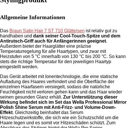
Allgemeine Informationen
Das
Braun Satin Hair 7 ST 710 Glätteisen
ist relativ gut zu
handhaben und
dank seiner Cool-Touch-Spitze und dem
Antirutsch-Griff auch für Anfängerinnen geeignet
.
Außerdem bietet der Haarglätter eine präzise
Temperaturregelung für alle Haartypen, und zwar mit
Heizstufen von 5 °C innerhalb von 130 °C bis 200 °C. So kann
stets die richtige Temperatur für den jeweiligen Haartyp
eingestellt werden.
Das Gerät arbeitet mit Ionentechnologie, die eine statische
Aufladung des Haares verhindert und die Oberfläche der
einzelnen Haarfasern versiegelt, sodass die natürliche
Feuchtigkeit nicht verloren gehen kann und das Haar wieder
seinen gesunden Glanz erhält.
Zur Unterstützung dieser
Wirkung befindet sich im Set das Wella Professional Mirror
Polish Shine Serum mit Anti-Frizz- und Volume-Down-
Effekt
. Gleichzeitig beinhaltet das Serum
Hitzeschutzwirkstoffe, die sich wie ein Schutzschild um die
Haare legen und es somit vor Hitzeschäden schützt. Zum
Abschluss des Stylings bietet der Wella Pro Series