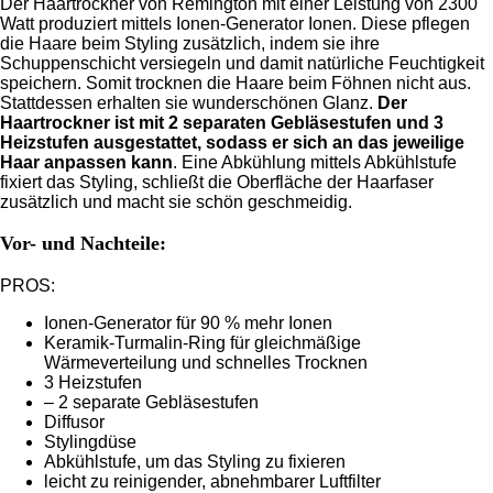
Der Haartrockner von Remington mit einer Leistung von 2300
Watt produziert mittels Ionen-Generator Ionen. Diese pflegen
die Haare beim Styling zusätzlich, indem sie ihre
Schuppenschicht versiegeln und damit natürliche Feuchtigkeit
speichern. Somit trocknen die Haare beim Föhnen nicht aus.
Stattdessen erhalten sie wunderschönen Glanz.
Der
Haartrockner ist mit 2 separaten Gebläsestufen und 3
Heizstufen ausgestattet, sodass er sich an das jeweilige
Haar anpassen kann
. Eine Abkühlung mittels Abkühlstufe
fixiert das Styling, schließt die Oberfläche der Haarfaser
zusätzlich und macht sie schön geschmeidig.
Vor- und Nachteile:
PROS:
Ionen-Generator für 90 % mehr Ionen
Keramik-Turmalin-Ring für gleichmäßige
Wärmeverteilung und schnelles Trocknen
3 Heizstufen
– 2 separate Gebläsestufen
Diffusor
Stylingdüse
Abkühlstufe, um das Styling zu fixieren
leicht zu reinigender, abnehmbarer Luftfilter