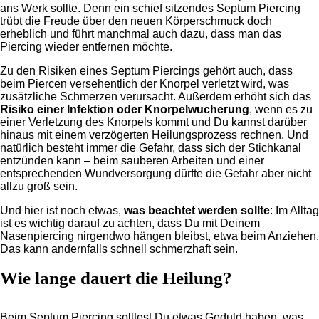
ans Werk sollte. Denn ein schief sitzendes Septum Piercing
trübt die Freude über den neuen Körperschmuck doch
erheblich und führt manchmal auch dazu, dass man das
Piercing wieder entfernen möchte.
Zu den Risiken eines Septum Piercings gehört auch, dass
beim Piercen versehentlich der Knorpel verletzt wird, was
zusätzliche Schmerzen verursacht. Außerdem erhöht sich das
Risiko einer Infektion oder Knorpelwucherung
, wenn es zu
einer Verletzung des Knorpels kommt und Du kannst darüber
hinaus mit einem verzögerten Heilungsprozess rechnen. Und
natürlich besteht immer die Gefahr, dass sich der Stichkanal
entzünden kann – beim sauberen Arbeiten und einer
entsprechenden Wundversorgung dürfte die Gefahr aber nicht
allzu groß sein.
Und hier ist noch etwas,
was beachtet werden sollte
: Im Alltag
ist es wichtig darauf zu achten, dass Du mit Deinem
Nasenpiercing nirgendwo hängen bleibst, etwa beim Anziehen.
Das kann andernfalls schnell schmerzhaft sein.
Wie lange dauert die Heilung?
Beim Septum Piercing solltest Du etwas Geduld haben, was