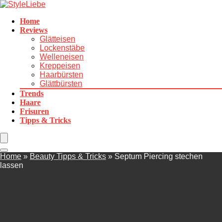
Home
Reviews
Glätteisen
Lockenstäbe
Welleneisen
Kreppeisen
Haarbürsten
Glättbürsten
Trends
Haare
Frisuren
Tipps & Tricks
Home
»
Beauty Tipps & Tricks
»
Septum Piercing stechen
lassen