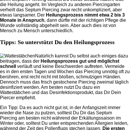
die Heilung angeht. Im Vergleich zu anderen Piercingarten
verheilt das Septum Piercing zwar recht unkompliziert, aber
etwas langsamer. Der
Heilungsprozess nimmt etwa 2 bis 3
Monate in Anspruch
, dann dürfte mit der richtigen Pflege die
Wunde vollständig abgeheilt sein. Aber auch dies ist von
Mensch zu Mensch unterschiedlich.
Tipps: So unterstützt Du den Heilungsprozess
Natürlich kannst Du selbst auch einiges dazu
beitragen, dass der
Heilungsprozess gut und möglichst
schnell
verläuft und keine Beschwerden auftreten. Vermeide
es in den ersten Tagen und Wochen das Piercing unnötig oft zu
berühren, erst recht nicht mit bloßen, schmutzigen Händen.
Dennoch muss das frisch gestochene Piercing zweimal täglich
desinfiziert werden. Am besten nutzt Du dazu ein
Wattestäbchen und das Desinfektionsprodukt, das Dir Dein
Piercer empfiehlt.
Ein Tipp: Da es auch nicht gut ist, in der Anfangszeit immer
wieder die Nase zu putzen, solltest Du Dir das Septum
Piercing am besten nicht während der Erkältungssaison im
Winter oder, solltest Du unter entsprechenden Allergien leiden,
während der Zeit des Pollenflugs stechen lassen.
Die ersten