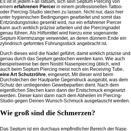
Es ist in jedem Fall ratsam, sich sein Septum Piercing von
einem
erfahrenen Piercer
in einem professionellen Tattoo-
oder Piercing-Studio stechen zu lassen. Nicht nur, dass hier
unter hygienischen Bedingungen gearbeitet und somit das
Entzündungsrisiko gesenkt wird, nur ein erfahrener Piercer
kann auch wirklich präzise arbeiten und die Piercingnadel
genau führen. Als Hilfsmittel wird hierzu eine sogenannte
Septum Klemmzange verwendet, an deren dünnem Ende ein
zylindrisch geformtes Führungsstück angebracht ist.
Durch dieses wird die Nadel geführt, damit wirklich präzise und
genau durch das Septum gestochen werden kann. Wie auch
beispielsweise bei dem Nostril Nasenpiercing üblich, wird
auch beim Septum Piercing meist noch ein Receiving Tube,
eine Art Schutzröhre
, eingesetzt. Mit dieser wird beim
Durchstechen der Hautpartie Gegendruck ausgeübt, was dem
Schutz der umliegenden Gewebepartien dient. Nach dem
eigentlichen Stechen kann dann der Erstschmuck eingesetzt
werden. Dieser kann dann nach dem Abheilen im Piercing-
Studio gegen Deinen Wunsch-Schmuck ausgetauscht werden.
Wie groß sind die Schmerzen?
Das Septum ist ein durchaus empfindlicher Bereich der Nase.