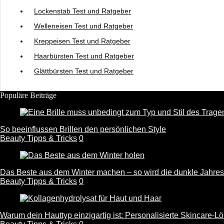
Lockenstab Test und Ratgeber
Welleneisen Test und Ratgeber
Kreppeisen Test und Ratgeber
Haarbürsten Test und Ratgeber
Glättbürsten Test und Ratgeber
Populäre Beiträge
So beeinflussen Brillen den persönlichen Style
Beauty Tipps & Tricks
0
Das Beste aus dem Winter machen – so wird die dunkle Jahres
Beauty Tipps & Tricks
0
Warum dein Hauttyp einzigartig ist: Personalisierte Skincare-