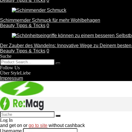
Beauty Tipps & Tricks
0
Schimmernder Schmuck für mehr Wohlbehagen
Beauty Tipps & Tricks
0
Der Zauber des Wandelns: Innovative Wege zu Deinem besten 
Beauty Tipps & Tricks
0
Suche
Follow Us
Über StyleLiebe
Impressum
Log In
and get
on
or
go to site
without cashback
Username